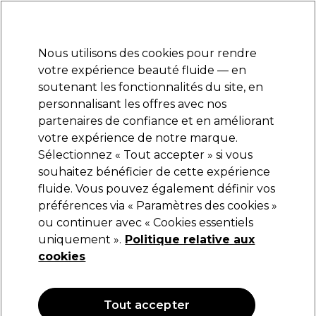
Prêt(e) à t’inscrire pour
-15 %
? Rejoins
Pro-Duo Prestige
et utilise
RET15
sur ton
premier ac
hat.
*Cond. s’appl.
Nous utilisons des cookies pour rendre
Se connecter
votre expérience beauté fluide — en
soutenant les fonctionnalités du site, en
Marques
Bons plans
Coiffure
Electro et Matériel
Equipem
personnalisant les offres avec nos
Livraison et délais
partenaires de confiance et en améliorant
lire la suite
votre expérience de notre marque.
Sélectionnez « Tout accepter » si vous
BaByliss PRO
souhaitez bénéficier de cette expérience
fluide. Vous pouvez également définir vos
BaByliss PRO Fer à boucler haute
performance 25 mm
préférences via « Paramètres des cookies »
ou continuer avec « Cookies essentiels
(
0
)
uniquement ».
Politique relative aux
80,99 €
107,99 €
cookies
OFFRE
Tout accepter