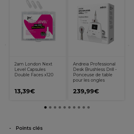
A
e
O
G
2am London Next
Andreia Professional
Level Capsules
Desk Brushless Drill -
Double Faces x120
Ponceuse de table
pour les ongles
13,39€
239,99€
€
Points clés