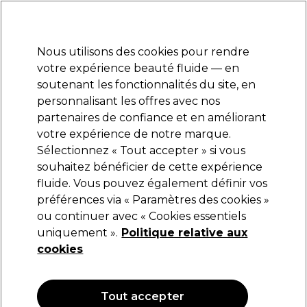
Prêt(e) à t’inscrire pour
-15 %
? Rejoins
Pro-Duo Prestige
et utilise
RET15
sur ton
premier ac
hat.
*Cond. s’appl.
Nous utilisons des cookies pour rendre
Se connecter
votre expérience beauté fluide — en
soutenant les fonctionnalités du site, en
Marques
Bons plans
Coiffure
Electro et Matériel
Equipem
personnalisant les offres avec nos
Livraison et délais
partenaires de confiance et en améliorant
lire la suite
votre expérience de notre marque.
Sélectionnez « Tout accepter » si vous
Andreia Professional
souhaitez bénéficier de cette expérience
fluide. Vous pouvez également définir vos
Andreia Professional Pro Lampe Revolution -
Lampe LED
préférences via « Paramètres des cookies »
ou continuer avec « Cookies essentiels
(
0
)
uniquement ».
Politique relative aux
79,99 €
cookies
Tout accepter