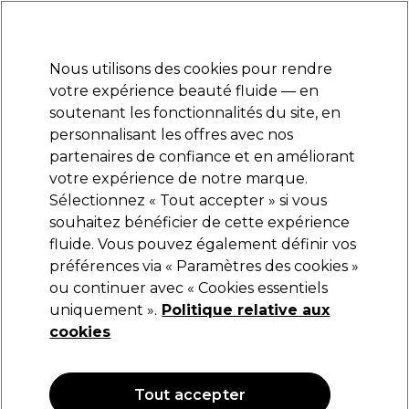
Prêt(e) à t’inscrire pour
-15 %
? Rejoins
Pro-Duo Prestige
et utilise
RET15
sur ton
premier ac
hat.
*Cond. s’appl.
Nous utilisons des cookies pour rendre
Se connecter
votre expérience beauté fluide — en
soutenant les fonctionnalités du site, en
Marques
Bons plans
Coiffure
Electro et Matériel
Equipem
personnalisant les offres avec nos
Livraison et délais
partenaires de confiance et en améliorant
lire la suite
votre expérience de notre marque.
Sélectionnez « Tout accepter » si vous
Novicide
souhaitez bénéficier de cette expérience
fluide. Vous pouvez également définir vos
Novicide Blade Care Aerosolspray
préférences via « Paramètres des cookies »
(
0
)
ou continuer avec « Cookies essentiels
14,89 €
uniquement ».
Politique relative aux
2.98 € pour 100ml
cookies
Tout accepter