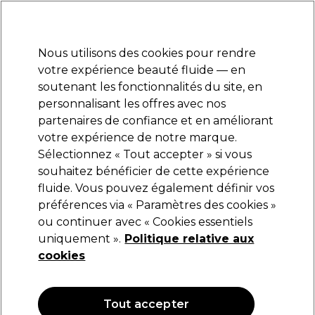
Prêt(e) à t’inscrire pour
-15 %
? Rejoins
Pro-Duo Prestige
et utilise
RET15
sur ton
premier ac
hat.
*Cond. s’appl.
Nous utilisons des cookies pour rendre
Se connecter
votre expérience beauté fluide — en
soutenant les fonctionnalités du site, en
Marques
Bons plans
Coiffure
Electro et Matériel
Equipem
personnalisant les offres avec nos
Livraison et délais
partenaires de confiance et en améliorant
lire la suite
votre expérience de notre marque.
Sélectionnez « Tout accepter » si vous
Proxelli
souhaitez bénéficier de cette expérience
fluide. Vous pouvez également définir vos
Proxelli Tondeuse de Finition Professionnelle
Nelo Noir
préférences via « Paramètres des cookies »
ou continuer avec « Cookies essentiels
(
4
)
uniquement ».
Politique relative aux
133,03 €
190,05 €
cookies
OFFRE
EXCLUSIF
Tout accepter