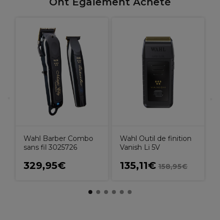
Ont Également Acheté
P
Wahl Barber Combo
Wahl Outil de finition
sans fil 3025726
Vanish Li 5V
329,95€
135,11€
158,95€