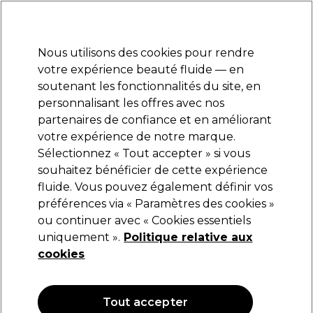
Prêt(e) à t’inscrire pour
-15 %
? Rejoins
Pro-Duo Prestige
et utilise
RET15
sur ton
premier ac
hat.
*Cond. s’appl.
Nous utilisons des cookies pour rendre
Se connecter
votre expérience beauté fluide — en
soutenant les fonctionnalités du site, en
Marques
Bons plans
Coiffure
Electro et Matériel
Equipem
personnalisant les offres avec nos
Livraison et délais
partenaires de confiance et en améliorant
lire la suite
votre expérience de notre marque.
Sélectionnez « Tout accepter » si vous
BaByliss PRO
souhaitez bénéficier de cette expérience
fluide. Vous pouvez également définir vos
BaByliss PRO 4 Artists Tondeuse de Précision
Skeleton Or FX7870GE
préférences via « Paramètres des cookies »
ou continuer avec « Cookies essentiels
(
0
)
uniquement ».
Politique relative aux
174,95 €
cookies
Tout accepter