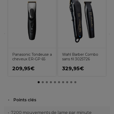
+
R
d
Panasonic Tondeuse a
Wahl Barber Combo
cheveux ER-GP 65
sans fil 3025726
209,95€
329,95€
Points clés
7200 mouvements de lame par minute