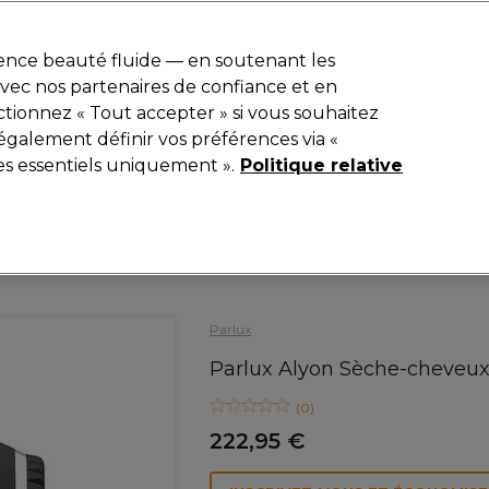
r
-15 %
? Rejoins
Pro-Duo Prestige
et utilise
RET15
sur ton premier
ience beauté fluide — en soutenant les
 avec nos partenaires de confiance et en
Rechercher
tionnez « Tout accepter » si vous souhaitez
iel
Equipement de salon
Beauté
Hommes
Inspirations
également définir vos préférences via «
es essentiels uniquement ».
Politique relative
Electro et Matériel
Sèche-cheveux
Parlux
Parlux Alyon Sèche-cheveu
(
0
)
222,95 €