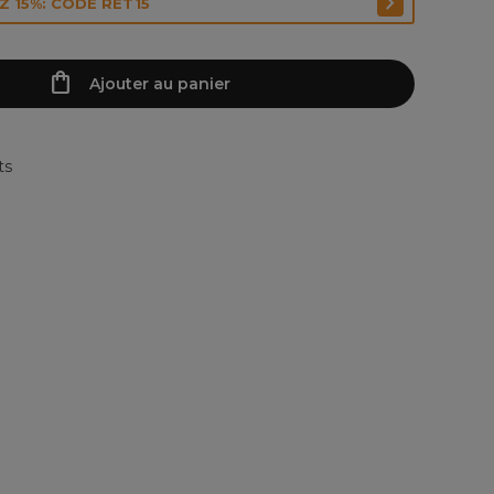
 15%: CODE RET15
Ajouter au panier
ts