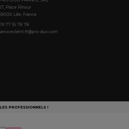
PRO-DUO FRANCE SAS
67, Place Rihour
59000 Lille, France
09 77 55 78 78
serviceclient.fr@pro-duo.com
 LES PROFESSIONNELS !