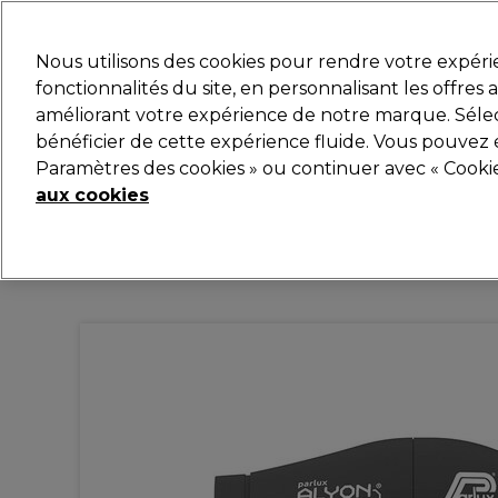
Prêt(e) à t’inscrire pou
Nous utilisons des cookies pour rendre votre expér
fonctionnalités du site, en personnalisant les offres
améliorant votre expérience de notre marque. Sélec
Marques
Bons plans
Coiffure
Electro et Matér
bénéficier de cette expérience fluide. Vous pouvez 
Paramètres des cookies » ou continuer avec « Cooki
Livraison et délais
lire la suite
aux cookies