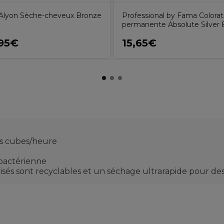
 Alyon Sèche-cheveux Bronze
Professional by Fama Colorat
permanente Absolute Silver
95€
15,65€
es cubes/heure
ibactérienne
isés sont recyclables et un séchage ultrarapide pour de