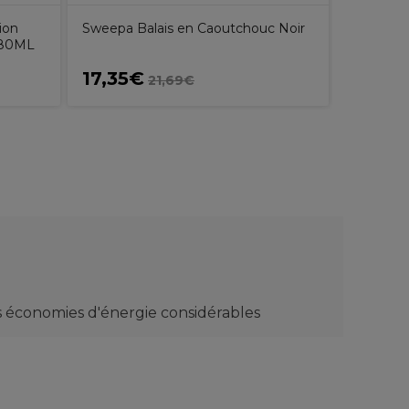
ion
Sweepa Balais en Caoutchouc Noir
 80ML
17,35€
168,7
21,69€
s économies d'énergie considérables