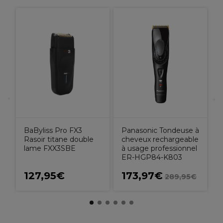
r
R
d
BaByliss Pro FX3
Panasonic Tondeuse à
Rasoir titane double
cheveux rechargeable
lame FXX3SBE
à usage professionnel
ER-HGP84-K803
127,95€
173,97€
289,95€