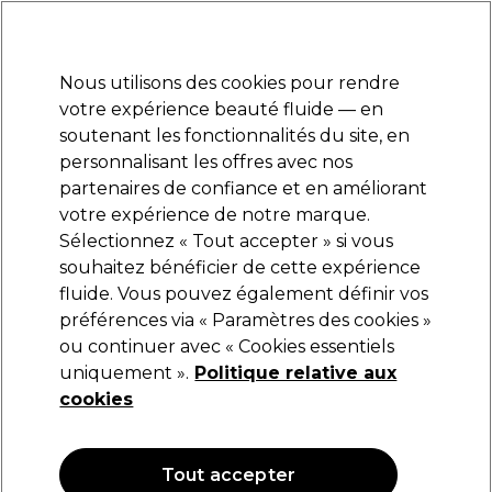
Prêt(e) à t’inscrire pour
-15 %
? Rejoins
Pro-Duo Prestige
et utilise
RET15
sur ton
premier ac
hat.
*Cond. s’appl.
Nous utilisons des cookies pour rendre
Se connecter
votre expérience beauté fluide — en
soutenant les fonctionnalités du site, en
Marques
Bons plans
Coiffure
Electro et Matériel
Equipem
personnalisant les offres avec nos
Livraison et délais
partenaires de confiance et en améliorant
lire la suite
votre expérience de notre marque.
Sélectionnez « Tout accepter » si vous
Panasonic
souhaitez bénéficier de cette expérience
fluide. Vous pouvez également définir vos
Panasonic Rasoir Professionnel ER-SP20
préférences via « Paramètres des cookies »
(
0
)
ou continuer avec « Cookies essentiels
151,16 €
uniquement ».
215,95 €
Politique relative aux
cookies
OFFRE
Tout accepter