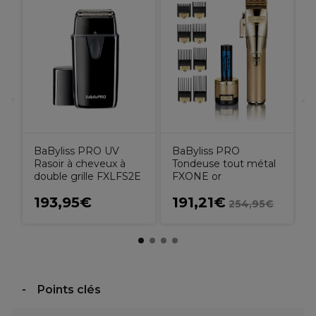
s
B
R
BaByliss PRO UV
BaByliss PRO
Rasoir à cheveux à
Tondeuse tout métal
double grille FXLFS2E
FXONE or
193,95€
191,21€
254,95€
Points clés