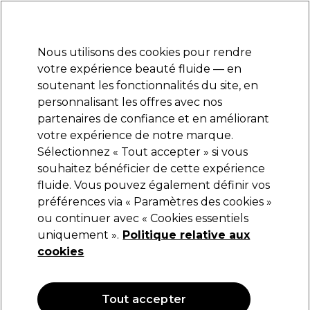
Prêt(e) à t’inscrire pour
-15 %
? Rejoins
Pro-Duo Prestige
et utilise
RET15
sur ton
premier ac
hat.
*Cond. s’appl.
Nous utilisons des cookies pour rendre
Se connecter
votre expérience beauté fluide — en
soutenant les fonctionnalités du site, en
Marques
Bons plans
Coiffure
Electro et Matériel
Equipem
personnalisant les offres avec nos
Livraison et délais
partenaires de confiance et en améliorant
lire la suite
votre expérience de notre marque.
Sélectionnez « Tout accepter » si vous
BaByliss PRO
souhaitez bénéficier de cette expérience
fluide. Vous pouvez également définir vos
BaByliss Pro Rasoir Metal Double Foil
Gunsteel FXFS2GSE
préférences via « Paramètres des cookies »
ou continuer avec « Cookies essentiels
(
0
)
uniquement ».
Politique relative aux
145,95 €
cookies
Tout accepter