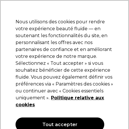
Prêt(e) à t’inscrire pour
-15 %
? Rejoins
Pro-Duo Prestige
et utilise
RET15
sur ton
premier ac
hat.
*Cond. s’appl.
Nous utilisons des cookies pour rendre
Se connecter
votre expérience beauté fluide — en
soutenant les fonctionnalités du site, en
Marques
Bons plans
Coiffure
Electro et Matériel
Equipem
personnalisant les offres avec nos
Livraison et délais
partenaires de confiance et en améliorant
lire la suite
votre expérience de notre marque.
Sélectionnez « Tout accepter » si vous
Dyson Professional
souhaitez bénéficier de cette expérience
fluide. Vous pouvez également définir vos
Dyson Professional Lisseur Corrale Pro
préférences via « Paramètres des cookies »
(
0
)
ou continuer avec « Cookies essentiels
449,00 €
uniquement ».
Politique relative aux
cookies
Tout accepter