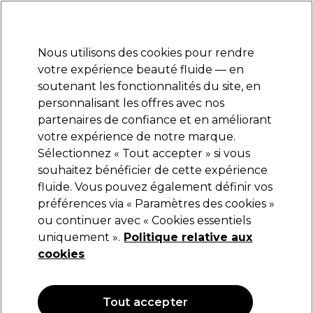
Prêt(e) à t’inscrire pour
-15 %
? Rejoins
Pro-Duo Prestige
et utilise
RET15
sur ton
premier ac
hat.
*Cond. s’appl.
Nous utilisons des cookies pour rendre
Se connecter
votre expérience beauté fluide — en
soutenant les fonctionnalités du site, en
Marques
Bons plans
Coiffure
Electro et Matériel
Equipem
personnalisant les offres avec nos
Livraison et délais
partenaires de confiance et en améliorant
lire la suite
votre expérience de notre marque.
Sélectionnez « Tout accepter » si vous
Proxelli
souhaitez bénéficier de cette expérience
fluide. Vous pouvez également définir vos
Proxelli Kila Brosse Chauffante Volumisante
préférences via « Paramètres des cookies »
(
2
)
ou continuer avec « Cookies essentiels
49,17 €
uniquement ».
70,25 €
Politique relative aux
cookies
OFFRE
Tout accepter