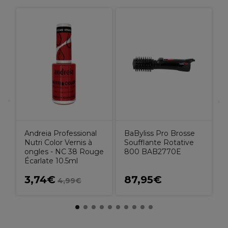
N
Andreia Professional
BaByliss Pro Brosse
Nutri Color Vernis à
Soufflante Rotative
ongles - NC 38 Rouge
800 BAB2770E
Écarlate 10.5ml
3,74€
87,95€
€
4,99€