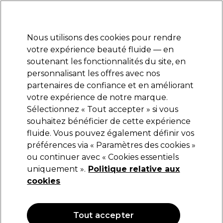
Prêt(e) à t’inscrire pour
-15 %
? Rejoins
Pro-Duo Prestige
et utilise
RET15
sur ton
premier ac
hat.
*Cond. s’appl.
Nous utilisons des cookies pour rendre
Se connecter
votre expérience beauté fluide — en
soutenant les fonctionnalités du site, en
Marques
Bons plans
Coiffure
Electro et Matériel
Equipem
personnalisant les offres avec nos
Livraison et délais
partenaires de confiance et en améliorant
lire la suite
votre expérience de notre marque.
Sélectionnez « Tout accepter » si vous
Wahl
souhaitez bénéficier de cette expérience
fluide. Vous pouvez également définir vos
Wahl Tête de coupe HiViz Eu
préférences via « Paramètres des cookies »
(
0
)
ou continuer avec « Cookies essentiels
65,19 €
uniquement ».
Politique relative aux
cookies
Tout accepter