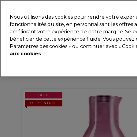
Prêt(e) à t’inscrire pou
Nous utilisons des cookies pour rendre votre expér
fonctionnalités du site, en personnalisant les offres
améliorant votre expérience de notre marque. Sélec
Marques
Bons plans
Coiffure
Electro et Matér
bénéficier de cette expérience fluide. Vous pouvez 
Paramètres des cookies » ou continuer avec « Cooki
Livraison et délais
lire la suite
aux cookies
OFFRE
OFFRE EN LIGNE