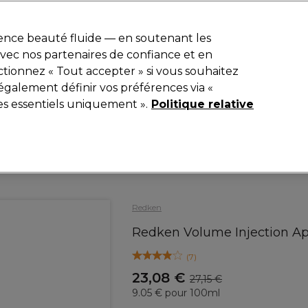
r
-15 %
? Rejoins
Pro-Duo Prestige
et utilise
RET15
sur ton premier
ience beauté fluide — en soutenant les
 avec nos partenaires de confiance et en
Rechercher
tionnez « Tout accepter » si vous souhaitez
iel
Equipement de salon
Beauté
Hommes
Inspirations
également définir vos préférences via «
es essentiels uniquement ».
Politique relative
Coiffure
Soins Capillaires
Après-shampooing
Redken
Redken Volume Injection 
(
7
)
23,08 €
27,15 €
9.05 € pour 100ml