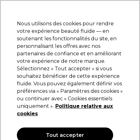
Prêt(e) à t’inscrire pour
-15 %
? Rejoins
Pro-Duo Prestige
et utilise
RET15
sur ton
premier ac
hat.
*Cond. s’appl.
Nous utilisons des cookies pour rendre
Se connecter
votre expérience beauté fluide — en
soutenant les fonctionnalités du site, en
Marques
Bons plans
Coiffure
Electro et Matériel
Equipem
personnalisant les offres avec nos
Livraison et délais
partenaires de confiance et en améliorant
lire la suite
votre expérience de notre marque.
Sélectionnez « Tout accepter » si vous
Wunderbar
souhaitez bénéficier de cette expérience
fluide. Vous pouvez également définir vos
Wunderbar Vegan Shampooing Smooth'n
Soft
préférences via « Paramètres des cookies »
ou continuer avec « Cookies essentiels
(
18
)
uniquement ».
Politique relative aux
12,45 €
cookies
4.15 € pour 100ml
OFFRE
OFFRE EN LIGNE
Tout accepter