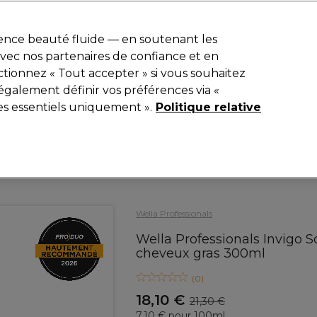
r
-15 %
? Rejoins
Pro-Duo Prestige
et utilise
RET15
sur ton premier
ience beauté fluide — en soutenant les
 avec nos partenaires de confiance et en
Rechercher
tionnez « Tout accepter » si vous souhaitez
iel
Equipement de salon
Beauté
Hommes
Inspirations
également définir vos préférences via «
es essentiels uniquement ».
Politique relative
Coiffure
Soins Capillaires
Shampooing
Wella Professionals
Wella Professionals Invigo 
cheveux gras 300ml
(
0
)
18,10 €
21,30 €
7.10 € pour 100ml