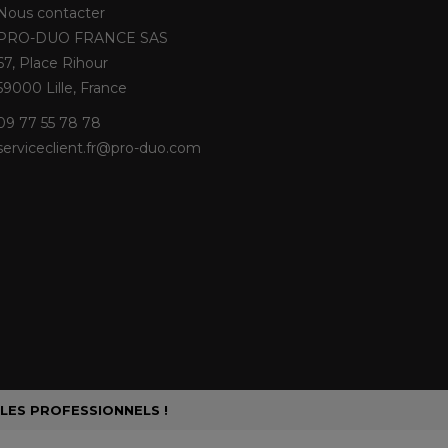
Nous contacter
PRO-DUO FRANCE SAS
67, Place Rihour
59000 Lille, France
09 77 55 78 78
serviceclient.fr@pro-duo.com
 LES PROFESSIONNELS !