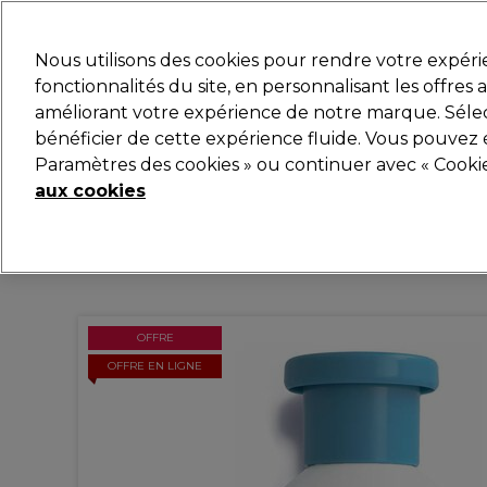
Prêt(e) à t’inscrire pou
Nous utilisons des cookies pour rendre votre expér
fonctionnalités du site, en personnalisant les offres
améliorant votre expérience de notre marque. Sélec
Marques
Bons plans
Coiffure
Electro et Matér
bénéficier de cette expérience fluide. Vous pouvez 
Paramètres des cookies » ou continuer avec « Cooki
Livraison et délais
lire la suite
aux cookies
OFFRE
OFFRE EN LIGNE