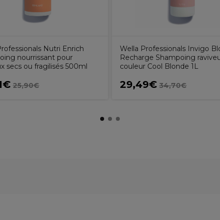
rofessionals Nutri Enrich
Wella Professionals Invigo B
ing nourrissant pour
Recharge Shampoing raviveu
 secs ou fragilisés 500ml
couleur Cool Blonde 1L
1€
29,49€
25,90€
34,70€