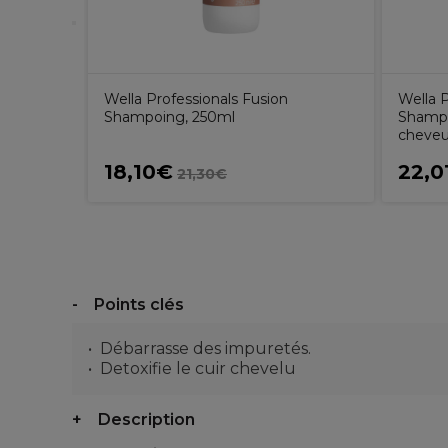
Wella Professionals Fusion
Wella P
Shampoing, 250ml
Shampo
cheveux
18,10€
22,0
21,30€
Points clés
Débarrasse des impuretés.
Detoxifie le cuir chevelu
Description