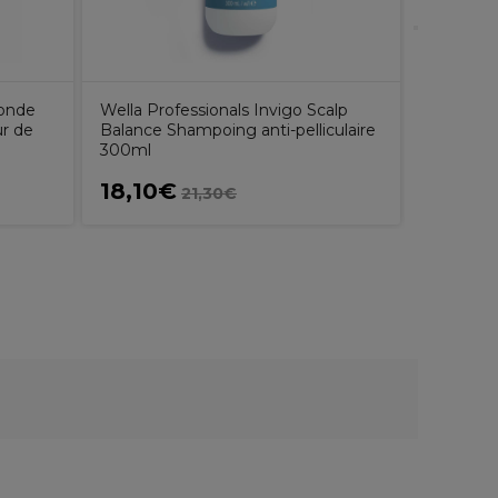
londe
Wella Professionals Invigo Scalp
r de
Balance Shampoing anti-pelliculaire
300ml
18,10€
22,4
21,30€