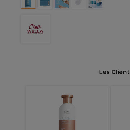
Les Clien
Scalp
uir