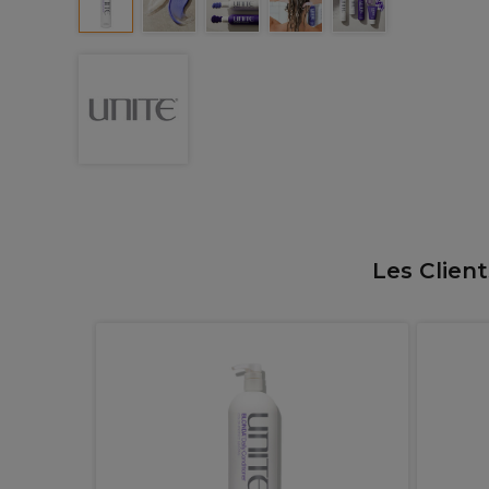
Les Clien
ès-
tidien