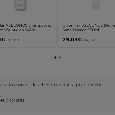
 Hair 7SECONDS Shampooing
Unite Hair 7SECONDS Démê
ant Quotidien 947ml
Sans Rinçage 236ml
1€
29,03€
76,95€
34,15€
les tons cuivrés des cheveux blonds, gris et méchés
x
veux colorés