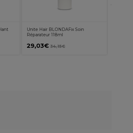
lant
Unite Hair BLONDAFix Soin
Réparateur 118ml
29,03€
68,34
34,15€