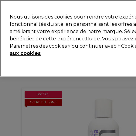
Prêt(e) à t’inscrire pou
Nous utilisons des cookies pour rendre votre expér
fonctionnalités du site, en personnalisant les offres
améliorant votre expérience de notre marque. Sélec
Marques
Bons plans
Coiffure
Electro et Matér
bénéficier de cette expérience fluide. Vous pouvez 
Paramètres des cookies » ou continuer avec « Cooki
Livraison et délais
lire la suite
aux cookies
OFFRE
OFFRE EN LIGNE