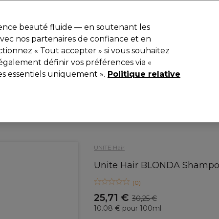
r
-15 %
? Rejoins
Pro-Duo Prestige
et utilise
RET15
sur ton premier
ience beauté fluide — en soutenant les
 avec nos partenaires de confiance et en
Rechercher
tionnez « Tout accepter » si vous souhaitez
iel
Equipement de salon
Beauté
Hommes
Inspirations
également définir vos préférences via «
es essentiels uniquement ».
Politique relative
Coiffure
Soins Capillaires
Shampooing
UNITE Hair
Unite Hair BLONDA Shampo
(
0
)
25,71 €
30,25 €
10.08 € pour 100ml