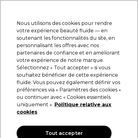
Prêt(e) à t’inscrire pour
-15 %
? Rejoins
Pro-Duo Prestige
et utilise
RET15
sur ton
premier ac
hat.
*Cond. s’appl.
Nous utilisons des cookies pour rendre
Se connecter
votre expérience beauté fluide — en
soutenant les fonctionnalités du site, en
Marques
Bons plans
Coiffure
Electro et Matériel
Equipem
personnalisant les offres avec nos
Livraison et délais
partenaires de confiance et en améliorant
lire la suite
votre expérience de notre marque.
Sélectionnez « Tout accepter » si vous
Professional by Fama
souhaitez bénéficier de cette expérience
fluide. Vous pouvez également définir vos
Professional By Fama Wondher Shampooing
Sublime Color Save 1L
préférences via « Paramètres des cookies »
ou continuer avec « Cookies essentiels
(
0
)
uniquement ».
Politique relative aux
35,06 €
41,25 €
cookies
4.13 € pour 100ml
OFFRE
OFFRE EN LIGNE
Tout accepter