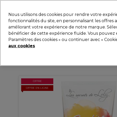
Prêt(e) à t’inscrire pou
Nous utilisons des cookies pour rendre votre expér
fonctionnalités du site, en personnalisant les offres
améliorant votre expérience de notre marque. Sélec
Marques
Bons plans
Coiffure
Electro et Matér
bénéficier de cette expérience fluide. Vous pouvez 
Paramètres des cookies » ou continuer avec « Cooki
Livraison et délais
lire la suite
aux cookies
OFFRE
OFFRE EN LIGNE