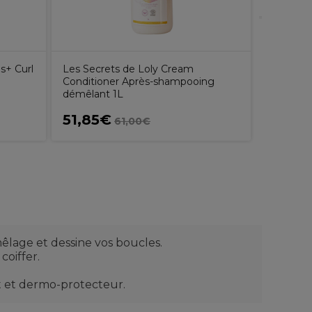
s+ Curl
Les Secrets de Loly Cream
Conditioner Après-shampooing
démêlant 1L
51,85€
19,63
61,00€
êlage et dessine vos boucles.
coiffer.
ant et dermo-protecteur.