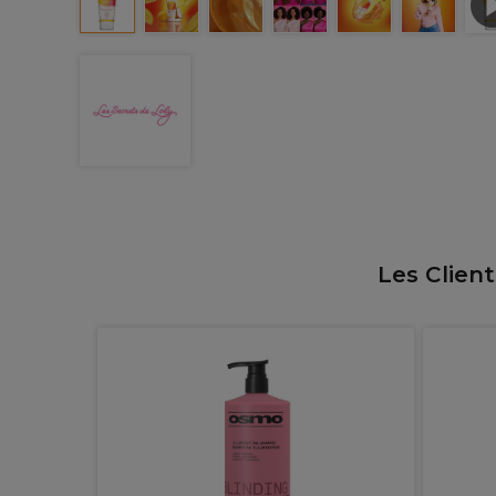
Les Clien
hermo-