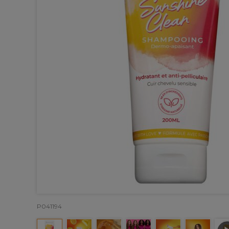
P041194