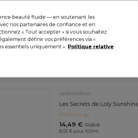
r
-15 %
? Rejoins
Pro-Duo Prestige
et utilise
RET15
sur ton premier
ience beauté fluide — en soutenant les
 avec nos partenaires de confiance et en
Rechercher
tionnez « Tout accepter » si vous souhaitez
iel
Equipement de salon
Beauté
Hommes
Inspirations
également définir vos préférences via «
es essentiels uniquement ».
Politique relative
Coiffure
Soins Capillaires
Shampooing
Les Secrets de Loly
Les Secrets de Loly Sunshi
(
0
)
14,49 €
17,05 €
8.53 € pour 100ml