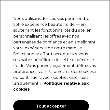
Prêt(e) à t’inscrire pour
-15 %
? Rejoins
Pro-Duo Prestige
et utilise
RET15
sur ton
premier ac
hat.
*Cond. s’appl.
Nous utilisons des cookies pour rendre
Se connecter
votre expérience beauté fluide — en
soutenant les fonctionnalités du site, en
Marques
Bons plans
Coiffure
Electro et Matériel
Equipem
personnalisant les offres avec nos
Livraison et délais
partenaires de confiance et en améliorant
lire la suite
votre expérience de notre marque.
Sélectionnez « Tout accepter » si vous
Lômé Paris
souhaitez bénéficier de cette expérience
fluide. Vous pouvez également définir vos
Lômé Paris Shampooing Clarifiant Crâne
300ml
préférences via « Paramètres des cookies »
ou continuer avec « Cookies essentiels
(
0
)
uniquement ».
Politique relative aux
17,45 €
cookies
NOUVEAU
Tout accepter