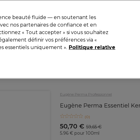
r
-15 %
? Rejoins
Pro-Duo Prestige
et utilise
RET15
sur ton premier
ience beauté fluide — en soutenant les
 avec nos partenaires de confiance et en
Rechercher
tionnez « Tout accepter » si vous souhaitez
iel
Equipement de salon
Beauté
Hommes
Inspirations
également définir vos préférences via «
es essentiels uniquement ».
Politique relative
Coiffure
Soins Capillaires
Shampooing
Eugène Perma Professionnel
Eugène Perma Essentiel Ke
(
0
)
50,70 €
59,65 €
5.96 € pour 100ml