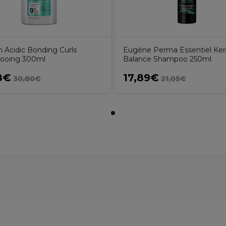
 Acidic Bonding Curls
Eugène Perma Essentiel Ker
ooing 300ml
Balance Shampoo 250ml
8€
17,89€
30,80€
21,05€