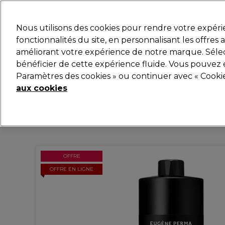
Prêt(e) à t’inscrire pou
Nous utilisons des cookies pour rendre votre expér
fonctionnalités du site, en personnalisant les offres
améliorant votre expérience de notre marque. Sélec
Marques
Bons plans
Coiffure
Electro et Matér
bénéficier de cette expérience fluide. Vous pouvez 
Paramètres des cookies » ou continuer avec « Cooki
Livraison et délais
lire la suite
aux cookies
OFFRE
OFFRE EN LIGNE