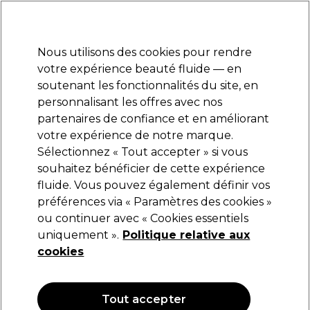
Prêt(e) à t’inscrire pour
-15 %
? Rejoins
Pro-Duo Prestige
et utilise
RET15
sur ton
premier ac
hat.
*Cond. s’appl.
Nous utilisons des cookies pour rendre
Se connecter
votre expérience beauté fluide — en
soutenant les fonctionnalités du site, en
Marques
Bons plans
Coiffure
Electro et Matériel
Equipem
personnalisant les offres avec nos
Livraison et délais
partenaires de confiance et en améliorant
lire la suite
votre expérience de notre marque.
Sélectionnez « Tout accepter » si vous
Wella Professionals
souhaitez bénéficier de cette expérience
fluide. Vous pouvez également définir vos
Wella Professionals Nutricurls Masque
profond anti-frisottis pour cheveux ondulés et
préférences via « Paramètres des cookies »
bouclés 150ml
ou continuer avec « Cookies essentiels
uniquement ».
Politique relative aux
(
4
)
cookies
29,58 €
34,80 €
23.20 € pour 100ml
Tout accepter
OFFRE