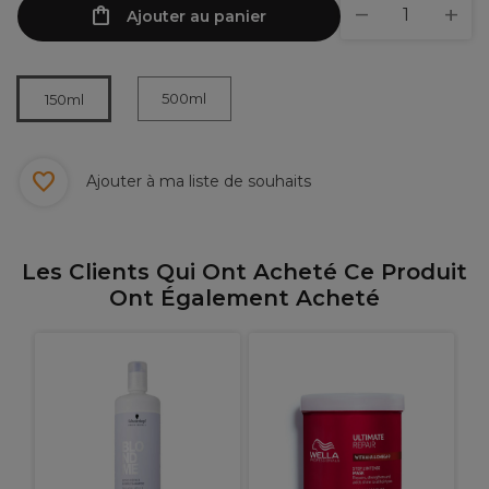
Ajouter au panier
500ml
150ml
Ajouter à ma liste de souhaits
Les Clients Qui Ont Acheté Ce Produit
Ont Également Acheté
W
N
t
p