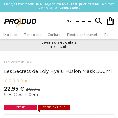
Prêt(e) à t’inscrire pour
-15 %
? Rejoins
Pro-Duo Prestige
et utilise
RET15
sur ton
premier ac
hat.
*Cond. s’appl.
Se connecter
Marques
Bons plans
Coiffure
Electro et Matériel
Equipem
Livraison et délais
lire la suite
Les Secrets de Loly
Les Secrets de Loly Hyalu Fusion Mask 300ml
(
0
)
22,95 €
27,00 €
9.00 € pour 100ml
OFFRE
OFFRE EN LIGNE