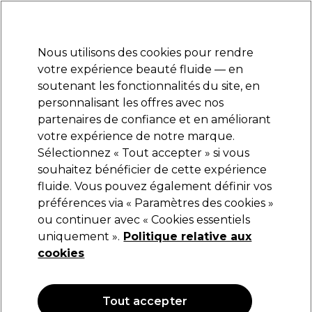
Prêt(e) à t’inscrire pour
-15 %
? Rejoins
Pro-Duo Prestige
et utilise
RET15
sur ton
premier ac
hat.
*Cond. s’appl.
Nous utilisons des cookies pour rendre
Se connecter
votre expérience beauté fluide — en
soutenant les fonctionnalités du site, en
Marques
Bons plans
Coiffure
Electro et Matériel
Equipem
personnalisant les offres avec nos
Livraison et délais
partenaires de confiance et en améliorant
lire la suite
votre expérience de notre marque.
Sélectionnez « Tout accepter » si vous
Lômé Paris
souhaitez bénéficier de cette expérience
fluide. Vous pouvez également définir vos
Lômé Paris Coup Efficace Réparation Intense
50ml
préférences via « Paramètres des cookies »
ou continuer avec « Cookies essentiels
(
0
)
uniquement ».
Politique relative aux
9,27 €
15,45 €
cookies
30.90 € pour 100ml
OFFRE
Tout accepter