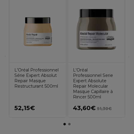
L
S
L'Oréal Professionnel
L'Oréal
Série Expert Absolut
Professionnel Serie
Repair Masque
Expert Absolute
Restructurant 500ml
Repair Molecular
Masque Capillaire à
Rincer 500ml
52,15€
43,60€
51,30€