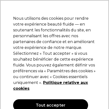
Prêt(e) à t’inscrire pour
-15 %
? Rejoins
Pro-Duo Prestige
et utilise
RET15
sur ton
premier ac
hat.
*Cond. s’appl.
Nous utilisons des cookies pour rendre
Se connecter
votre expérience beauté fluide — en
soutenant les fonctionnalités du site, en
Marques
Bons plans
Coiffure
Electro et Matériel
Equipem
personnalisant les offres avec nos
Livraison et délais
partenaires de confiance et en améliorant
lire la suite
votre expérience de notre marque.
Sélectionnez « Tout accepter » si vous
L'Oréal Professionnel
souhaitez bénéficier de cette expérience
fluide. Vous pouvez également définir vos
L'Oréal Professionnel Série Expert Pro Longer
Masque 500ml
préférences via « Paramètres des cookies »
ou continuer avec « Cookies essentiels
(
1
)
uniquement ».
Politique relative aux
52,15 €
cookies
10.43 € pour 100ml
Tout accepter