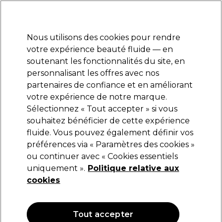
Prêt(e) à t’inscrire pour
-15 %
? Rejoins
Pro-Duo Prestige
et utilise
RET15
sur ton
premier ac
hat.
*Cond. s’appl.
Nous utilisons des cookies pour rendre
Se connecter
votre expérience beauté fluide — en
soutenant les fonctionnalités du site, en
Marques
Bons plans
Coiffure
Electro et Matériel
Equipem
personnalisant les offres avec nos
Livraison et délais
partenaires de confiance et en améliorant
lire la suite
votre expérience de notre marque.
Sélectionnez « Tout accepter » si vous
L'Oréal Professionnel
souhaitez bénéficier de cette expérience
fluide. Vous pouvez également définir vos
L'Oréal Professionnel Série Expert Absolut
Repair Masque Golden Restructurant 500ml
préférences via « Paramètres des cookies »
ou continuer avec « Cookies essentiels
(
1
)
uniquement ».
Politique relative aux
50,90 €
cookies
10.18 € pour 100ml
Tout accepter