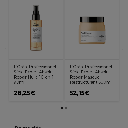
L
S
G
L'Oréal Professionnel
L'Oréal Professionnel
Série Expert Absolut
Série Expert Absolut
Repair Huile 10-en-1
Repair Masque
90ml
Restructurant 500ml
28,25€
52,15€