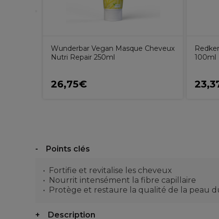
on
Wunderbar Vegan Masque Cheveux
Redken 
nente
Nutri Repair 250ml
100ml
rlé 60ml
26,75€
23,3
Points clés
Fortifie et revitalise les cheveux
Nourrit intensément la fibre capillaire
Protège et restaure la qualité de la peau d
Description