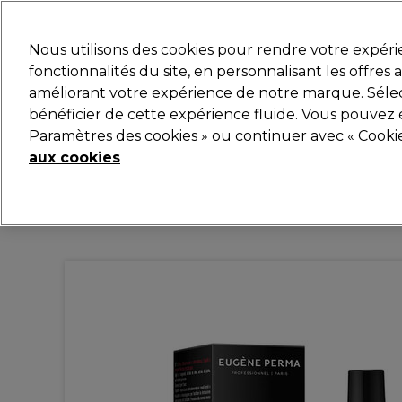
Prêt(e) à t’inscrire pou
Nous utilisons des cookies pour rendre votre expér
fonctionnalités du site, en personnalisant les offres
améliorant votre expérience de notre marque. Sélec
Marques
Bons plans
Coiffure
Electro et Matér
bénéficier de cette expérience fluide. Vous pouvez 
Paramètres des cookies » ou continuer avec « Cooki
Livraison et délais
lire la suite
aux cookies