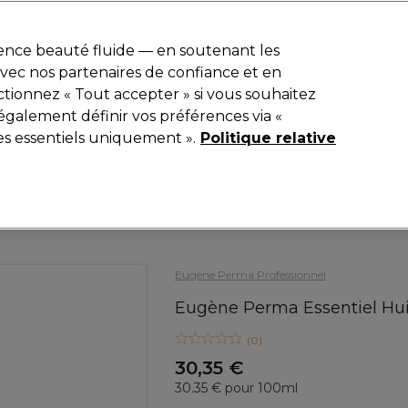
r
-15 %
? Rejoins
Pro-Duo Prestige
et utilise
RET15
sur ton premier
ience beauté fluide — en soutenant les
 avec nos partenaires de confiance et en
Rechercher
tionnez « Tout accepter » si vous souhaitez
iel
Equipement de salon
Beauté
Hommes
Inspirations
également définir vos préférences via «
es essentiels uniquement ».
Politique relative
Coiffure
Soins Capillaires
Masques cheveux
Eugène Perma Professionnel
Eugène Perma Essentiel Huil
(
0
)
30,35 €
30.35 € pour 100ml