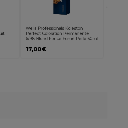
Wella Professionals Koleston
Wunderb
uit
Perfect Coloration Permanente
Nutri Re
6/98 Blond Foncé Fumé Perlé 60ml
17,00€
26,75