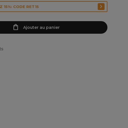
 15%: CODE RET15
Ajouter au panier
ts