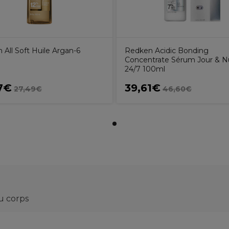
All Soft Huile Argan-6
Redken Acidic Bonding
Concentrate Sérum Jour & N
24/7 100ml
7€
39,61€
27,49€
46,60€
u corps