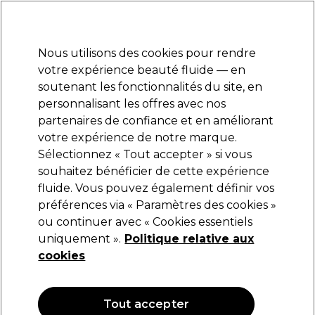
Prêt(e) à t’inscrire pour
-15 %
? Rejoins
Pro-Duo Prestige
et utilise
RET15
sur ton
premier ac
hat.
*Cond. s’appl.
Nous utilisons des cookies pour rendre
Se connecter
votre expérience beauté fluide — en
soutenant les fonctionnalités du site, en
Marques
Bons plans
Coiffure
Electro et Matériel
Equipem
personnalisant les offres avec nos
Livraison et délais
partenaires de confiance et en améliorant
lire la suite
votre expérience de notre marque.
Sélectionnez « Tout accepter » si vous
Wella Professionals
souhaitez bénéficier de cette expérience
fluide. Vous pouvez également définir vos
Wella Professionals Invigo Blonde Recharge
Après-shampoing raviveur de couleur Cool
préférences via « Paramètres des cookies »
Blonde 200ml
ou continuer avec « Cookies essentiels
uniquement ».
Politique relative aux
(
1
)
cookies
19,68 €
23,15 €
11.57 € pour 100ml
Tout accepter
OFFRE
OFFRE EN LIGNE