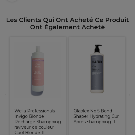
Les Clients Qui Ont Acheté Ce Produit
Ont Également Acheté
O
S
S
Wella Professionals
Olaplex No.5 Bond
Invigo Blonde
Shaper Hydrating Curl
Recharge Shampoing
Après-shampoing 1l
raviveur de couleur
Cool Blonde 1L