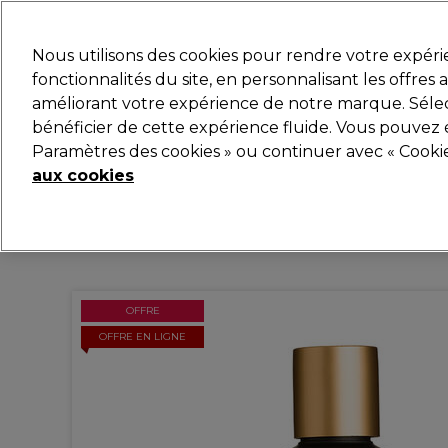
Prêt(e) à t’inscrire pou
Nous utilisons des cookies pour rendre votre expér
fonctionnalités du site, en personnalisant les offres
améliorant votre expérience de notre marque. Sélec
Marques
Bons plans
Coiffure
Electro et Matér
bénéficier de cette expérience fluide. Vous pouvez 
Paramètres des cookies » ou continuer avec « Cooki
Livraison et délais
lire la suite
aux cookies
OFFRE
OFFRE EN LIGNE