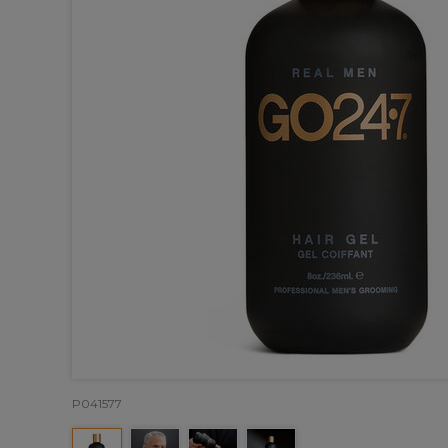
P041577