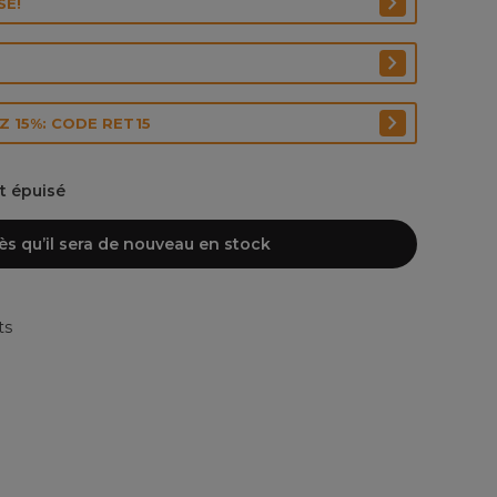
SE!
 15%: CODE RET15
nt épuisé
ès qu’il sera de nouveau en stock
ts