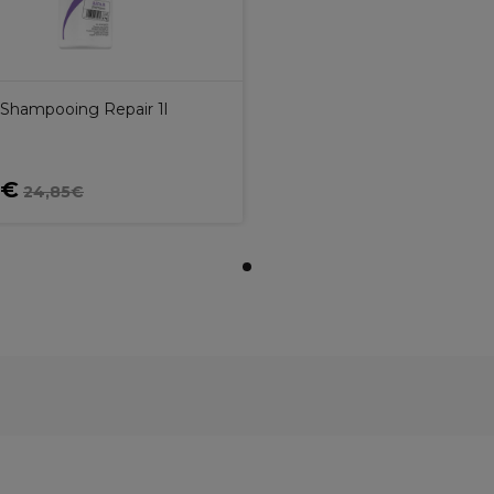
Shampooing Repair 1l
2€
24,85€