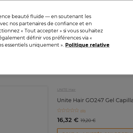
r
-15 %
? Rejoins
Pro-Duo Prestige
et utilise
RET15
sur ton premier
ience beauté fluide — en soutenant les
 avec nos partenaires de confiance et en
Rechercher
tionnez « Tout accepter » si vous souhaitez
iel
Equipement de salon
Beauté
Hommes
Inspirations
également définir vos préférences via «
es essentiels uniquement ».
Politique relative
Coiffure
Soins Capillaires
Après-shampooing
UNITE Hair
Unite Hair GO247 Gel Capill
(
0
)
16,32 €
19,20 €