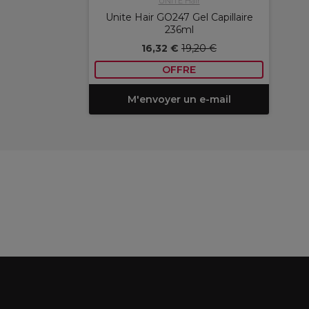
UNITE Hair
Unite Hair GO247 Gel Capillaire
236ml
16,32 €
19,20 €
OFFRE
M'envoyer un e-mail