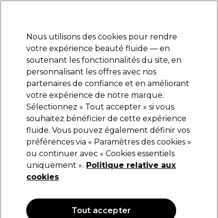
Prêt(e) à t’inscrire pour
-15 %
? Rejoins
Pro-Duo Prestige
et utilise
RET15
sur ton
premier ac
hat.
*Cond. s’appl.
Nous utilisons des cookies pour rendre
Se connecter
votre expérience beauté fluide — en
soutenant les fonctionnalités du site, en
Marques
Bons plans
Coiffure
Electro et Matériel
Equipem
personnalisant les offres avec nos
Livraison et délais
partenaires de confiance et en améliorant
lire la suite
votre expérience de notre marque.
Sélectionnez « Tout accepter » si vous
UNITE Hair
souhaitez bénéficier de cette expérience
fluide. Vous pouvez également définir vos
Unite Hair GO247 Crème de Coiffage 57g
préférences via « Paramètres des cookies »
(
0
)
ou continuer avec « Cookies essentiels
16,32 €
uniquement ».
19,20 €
Politique relative aux
cookies
OFFRE
OFFRE EN LIGNE
Tout accepter