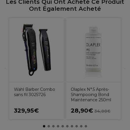
Les Clients Qui Ont Acheté Ce Produit
Ont Également Acheté
D
L
Wahl Barber Combo
Olaplex N°.5 Après-
sans fil 3025726
Shampooing Bond
Maintenance 250ml
329,95€
28,90€
34,00€