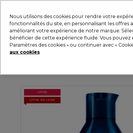
Prêt(e) à t’inscrire pou
Nous utilisons des cookies pour rendre votre expér
fonctionnalités du site, en personnalisant les offres
améliorant votre expérience de notre marque. Sélec
Marques
Bons plans
Coiffure
Electro et Matér
bénéficier de cette expérience fluide. Vous pouvez 
Paramètres des cookies » ou continuer avec « Cooki
Livraison et délais
lire la suite
aux cookies
OFFRE
OFFRE EN LIGNE