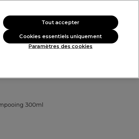
 ac
hat.
*Cond. s’appl.
Tout accepter
Se connecter
Cookies essentiels uniquement
Nouveaux produits
Les Prix Professionnels
Vegan
Paramètres des cookies
Livraison offerte dès 40€ d'achats
Cliquez ici pour plus d'informations
ampooing 300ml