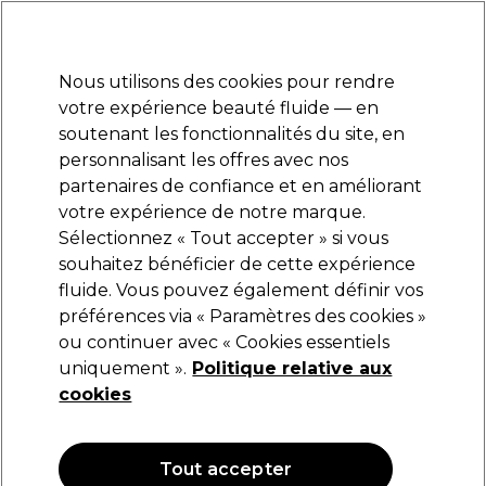
Prêt(e) à t’inscrire pour
-15 %
? Rejoins
Pro-Duo Prestige
et utilise
RET15
sur ton
premier ac
hat.
*Cond. s’appl.
Nous utilisons des cookies pour rendre
Se connecter
votre expérience beauté fluide — en
soutenant les fonctionnalités du site, en
Marques
Bons plans
Coiffure
Electro et Matériel
Equipem
personnalisant les offres avec nos
Livraison et délais
partenaires de confiance et en améliorant
lire la suite
votre expérience de notre marque.
Sélectionnez « Tout accepter » si vous
Redken
souhaitez bénéficier de cette expérience
fluide. Vous pouvez également définir vos
Redken Acidic Bonding Concentrate Après-
shampooing 300ml
préférences via « Paramètres des cookies »
ou continuer avec « Cookies essentiels
(
2
)
uniquement ».
Politique relative aux
27,03 €
31,80 €
cookies
10.60 € pour 100ml
OFFRE
OFFRE EN LIGNE
Tout accepter