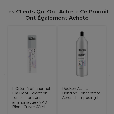
Les Clients Qui Ont Acheté Ce Produit
Ont Également Acheté
R
e
B
L'Oréal Professionnel
Redken Acidic
Dia Light Coloration
Bonding Concentrate
Ton sur Ton sans
Après-shampooing 1L
ammoniaque - 7.40
Blond Cuivré 60ml