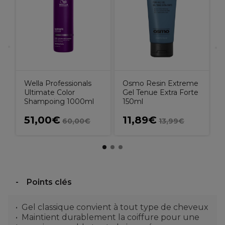
S
8
É
8
Wella Professionals
Osmo Resin Extreme
Ultimate Color
Gel Tenue Extra Forte
Shampoing 1000ml
150ml
51,00€
11,89€
60,00€
13,99€
Points clés
Gel classique convient à tout type de cheveux
Maintient durablement la coiffure pour une