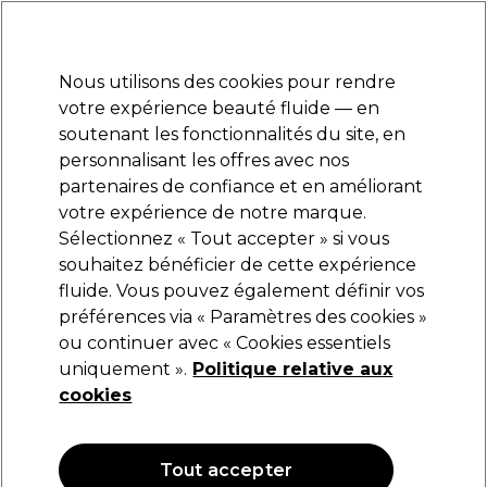
Prêt(e) à t’inscrire pour
-15 %
? Rejoins
Pro-Duo Prestige
et utilise
RET15
sur ton
premier ac
hat.
*Cond. s’appl.
Nous utilisons des cookies pour rendre
Se connecter
votre expérience beauté fluide — en
soutenant les fonctionnalités du site, en
Marques
Bons plans
Coiffure
Electro et Matériel
Equipem
personnalisant les offres avec nos
Livraison et délais
partenaires de confiance et en améliorant
lire la suite
votre expérience de notre marque.
Sélectionnez « Tout accepter » si vous
Lômé Paris
souhaitez bénéficier de cette expérience
fluide. Vous pouvez également définir vos
Lômé Paris Define Max Gel Extra Forte 4
150ml
préférences via « Paramètres des cookies »
ou continuer avec « Cookies essentiels
(
1
)
uniquement ».
Politique relative aux
17,45 €
cookies
11.63 € pour 100ml
Tout accepter