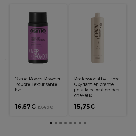
E
T
Osmo Power Powder
Professional by Fama
Poudre Texturisante
Oxydant en crème
15g
pour la coloration des
cheveux
16,57€
15,75€
19,49€