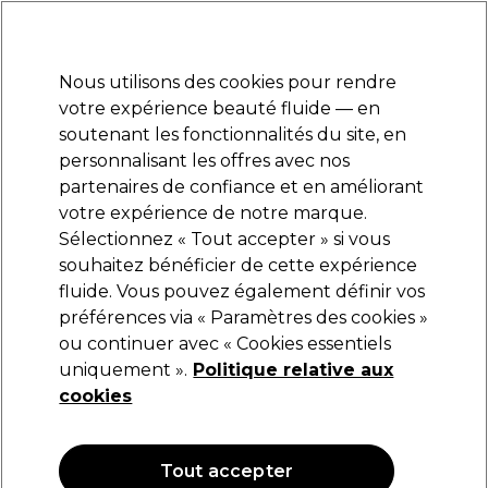
Prêt(e) à t’inscrire pour
-15 %
? Rejoins
Pro-Duo Prestige
et utilise
RET15
sur ton
premier ac
hat.
*Cond. s’appl.
Nous utilisons des cookies pour rendre
Se connecter
votre expérience beauté fluide — en
soutenant les fonctionnalités du site, en
Marques
Bons plans
Coiffure
Electro et Matériel
Equipem
personnalisant les offres avec nos
Livraison et délais
partenaires de confiance et en améliorant
lire la suite
votre expérience de notre marque.
Sélectionnez « Tout accepter » si vous
Kemon
souhaitez bénéficier de cette expérience
fluide. Vous pouvez également définir vos
Kemon Styling Gel Sculpteur 200ml
préférences via « Paramètres des cookies »
(
0
)
ou continuer avec « Cookies essentiels
21,89 €
uniquement ».
25,75 €
Politique relative aux
12.88 € pour 100ml
cookies
OFFRE
OFFRE EN LIGNE
Tout accepter