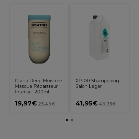
1
Osmo Deep Moisture
XP100 Shampooing
Masque Réparateur
Salon Léger
Intense 1200ml
19,97€
41,95€
23,49€
49,35€