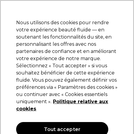
Prêt(e) à t’inscrire pour
-15 %
? Rejoins
Pro-Duo Prestige
et utilise
RET15
sur ton
premier ac
hat.
*Cond. s’appl.
Nous utilisons des cookies pour rendre
Se connecter
votre expérience beauté fluide — en
soutenant les fonctionnalités du site, en
Marques
Bons plans
Coiffure
Electro et Matériel
Equipem
personnalisant les offres avec nos
Livraison et délais
partenaires de confiance et en améliorant
lire la suite
votre expérience de notre marque.
Sélectionnez « Tout accepter » si vous
XP100
souhaitez bénéficier de cette expérience
fluide. Vous pouvez également définir vos
XP100 Silk Drops Sérum Brillant 100ml
préférences via « Paramètres des cookies »
(
6
)
ou continuer avec « Cookies essentiels
19,08 €
uniquement ».
22,45 €
Politique relative aux
22.45 € pour 100ml
cookies
OFFRE
OFFRE EN LIGNE
Tout accepter