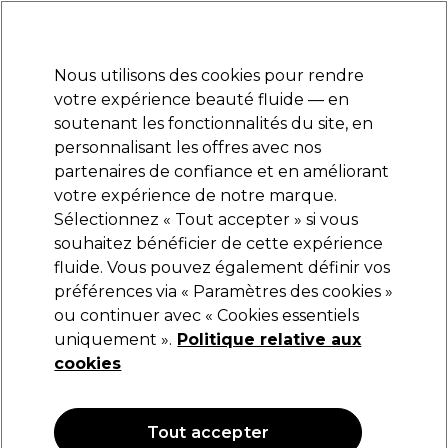
Prêt(e) à t’inscrire pour
-15 %
? Rejoins
Pro-Duo Prestige
et utilise
RET15
sur ton
premier ac
hat.
*Cond. s’appl.
Nous utilisons des cookies pour rendre
Se connecter
votre expérience beauté fluide — en
soutenant les fonctionnalités du site, en
Marques
Bons plans
Coiffure
Electro et Matériel
Equipem
personnalisant les offres avec nos
Livraison et délais
partenaires de confiance et en améliorant
lire la suite
votre expérience de notre marque.
Sélectionnez « Tout accepter » si vous
Eugène Perma Professionnel
souhaitez bénéficier de cette expérience
fluide. Vous pouvez également définir vos
Eugène Perma Collections Nature Spray
Hydratant Quotidien Thermo-Protecteur
préférences via « Paramètres des cookies »
200ml
ou continuer avec « Cookies essentiels
uniquement ».
Politique relative aux
(
0
)
cookies
23,59 €
27,75 €
13.88 € pour 100ml
Tout accepter
OFFRE
OFFRE EN LIGNE