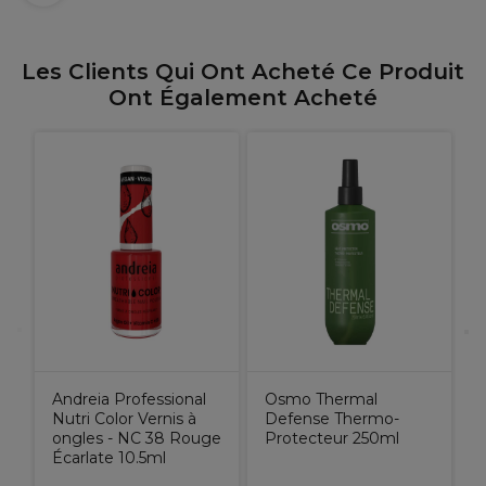
Les Clients Qui Ont Acheté Ce Produit
Ont Également Acheté
W
E
C
Andreia Professional
Osmo Thermal
Nutri Color Vernis à
Defense Thermo-
ongles - NC 38 Rouge
Protecteur 250ml
Écarlate 10.5ml