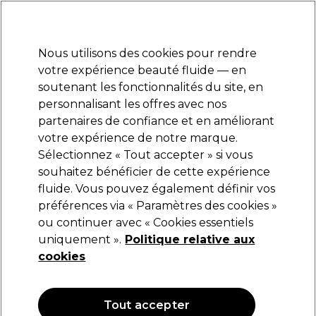
Prêt(e) à t’inscrire pour
-15 %
? Rejoins
Pro-Duo Prestige
et utilise
RET15
sur ton
premier ac
hat.
*Cond. s’appl.
Nous utilisons des cookies pour rendre
Se connecter
votre expérience beauté fluide — en
soutenant les fonctionnalités du site, en
Marques
Bons plans
Coiffure
Electro et Matériel
Equipem
personnalisant les offres avec nos
Livraison et délais
partenaires de confiance et en améliorant
lire la suite
votre expérience de notre marque.
Sélectionnez « Tout accepter » si vous
Wella Professionals
souhaitez bénéficier de cette expérience
fluide. Vous pouvez également définir vos
Wella Professionals EIMI Root Shoot Mousse
de Précision Racines 200ml
préférences via « Paramètres des cookies »
ou continuer avec « Cookies essentiels
(
0
)
uniquement ».
Politique relative aux
16,91 €
19,90 €
cookies
9.95 € pour 100ml
OFFRE
OFFRE EN LIGNE
Tout accepter