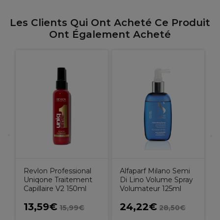
Les Clients Qui Ont Acheté Ce Produit
Ont Également Acheté
W
C
l
Revlon Professional
Alfaparf Milano Semi
Uniqone Traitement
Di Lino Volume Spray
Capillaire V2 150ml
Volumateur 125ml
13,59€
24,22€
15,99€
28,50€