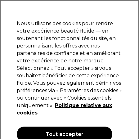
Prêt(e) à t’inscrire pour
-15 %
? Rejoins
Pro-Duo Prestige
et utilise
RET15
sur ton
premier ac
hat.
*Cond. s’appl.
Nous utilisons des cookies pour rendre
Se connecter
votre expérience beauté fluide — en
soutenant les fonctionnalités du site, en
Marques
Bons plans
Coiffure
Electro et Matériel
Equipem
personnalisant les offres avec nos
Livraison et délais
partenaires de confiance et en améliorant
lire la suite
votre expérience de notre marque.
Sélectionnez « Tout accepter » si vous
Wella Professionals
souhaitez bénéficier de cette expérience
fluide. Vous pouvez également définir vos
Wella Professionals EIMI Flexible Finish Spray
de Finition 250ml
préférences via « Paramètres des cookies »
ou continuer avec « Cookies essentiels
(
2
)
uniquement ».
Politique relative aux
22,23 €
26,15 €
cookies
10.46 € pour 100ml
OFFRE
OFFRE EN LIGNE
Tout accepter