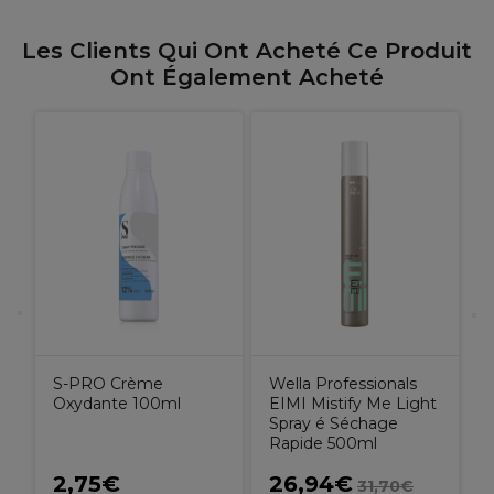
Les Clients Qui Ont Acheté Ce Produit
Ont Également Acheté
H
S-PRO Crème
Wella Professionals
Oxydante 100ml
EIMI Mistify Me Light
Spray é Séchage
Rapide 500ml
2,75€
26,94€
31,70€