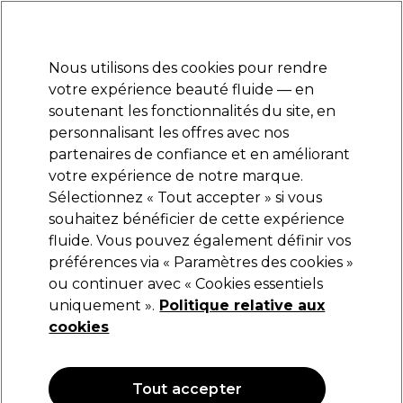
Prêt(e) à t’inscrire pour
-15 %
? Rejoins
Pro-Duo Prestige
et utilise
RET15
sur ton
premier ac
hat.
*Cond. s’appl.
Nous utilisons des cookies pour rendre
Se connecter
votre expérience beauté fluide — en
soutenant les fonctionnalités du site, en
Marques
Bons plans
Coiffure
Electro et Matériel
Equipem
personnalisant les offres avec nos
Livraison et délais
partenaires de confiance et en améliorant
lire la suite
votre expérience de notre marque.
Sélectionnez « Tout accepter » si vous
Wella Professionals
souhaitez bénéficier de cette expérience
fluide. Vous pouvez également définir vos
Wella Professionals EIMI Dynamic Fix Spray
de Finition 75ml
préférences via « Paramètres des cookies »
ou continuer avec « Cookies essentiels
(
1
)
uniquement ».
Politique relative aux
5,86 €
6,90 €
cookies
9.20 € pour 100ml
OFFRE
OFFRE EN LIGNE
Tout accepter