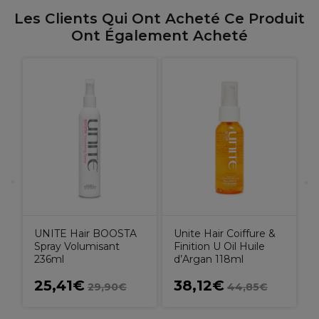
Les Clients Qui Ont Acheté Ce Produit
Ont Également Acheté
U
F
S
UNITE Hair BOOSTA
Unite Hair Coiffure &
Spray Volumisant
Finition U Oil Huile
236ml
d’Argan 118ml
25,41€
38,12€
29,90€
44,85€