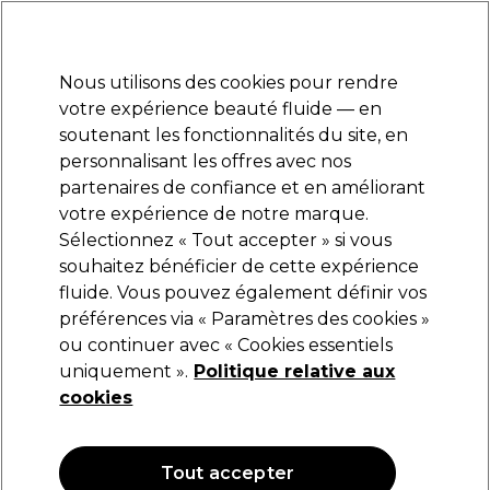
Prêt(e) à t’inscrire pour
-15 %
? Rejoins
Pro-Duo Prestige
et utilise
RET15
sur ton
premier ac
hat.
*Cond. s’appl.
Nous utilisons des cookies pour rendre
Se connecter
votre expérience beauté fluide — en
soutenant les fonctionnalités du site, en
Marques
Bons plans
Coiffure
Electro et Matériel
Equipem
personnalisant les offres avec nos
Livraison et délais
partenaires de confiance et en améliorant
lire la suite
votre expérience de notre marque.
Sélectionnez « Tout accepter » si vous
UNITE Hair
souhaitez bénéficier de cette expérience
fluide. Vous pouvez également définir vos
Unite Hair TEXTURIZA Spray de Finition 179g
préférences via « Paramètres des cookies »
(
0
)
ou continuer avec « Cookies essentiels
34,21 €
uniquement ».
40,25 €
Politique relative aux
22.49 € pour 100g
cookies
OFFRE
OFFRE EN LIGNE
Tout accepter