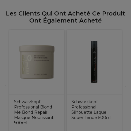
Les Clients Qui Ont Acheté Ce Produit
Ont Également Acheté
L
P
S
Schwarzkopf
Schwarzkopf
Professional Blond
Professional
Me Bond Repair
Silhouette Laque
Masque Nourissant
Super Tenue 500ml
500ml