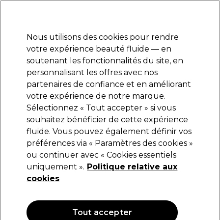
Prêt(e) à t’inscrire pour
-15 %
? Rejoins
Pro-Duo Prestige
et utilise
RET15
sur ton
premier ac
hat.
*Cond. s’appl.
Nous utilisons des cookies pour rendre
Se connecter
votre expérience beauté fluide — en
soutenant les fonctionnalités du site, en
Marques
Bons plans
Coiffure
Electro et Matériel
Equipem
personnalisant les offres avec nos
Livraison et délais
partenaires de confiance et en améliorant
lire la suite
votre expérience de notre marque.
Sélectionnez « Tout accepter » si vous
Schwarzkopf Professional
souhaitez bénéficier de cette expérience
fluide. Vous pouvez également définir vos
Schwarzkopf Professional Silhouette Spray
Pompe Super Tenue 200ml
préférences via « Paramètres des cookies »
ou continuer avec « Cookies essentiels
(
5
)
uniquement ».
Politique relative aux
12,28 €
14,45 €
cookies
7.22 € pour 100ml
OFFRE
OFFRE EN LIGNE
Tout accepter