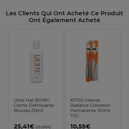
Les Clients Qui Ont Acheté Ce Produit
Ont Également Acheté
P
W
C
d
Unite Hair BOING
XP100 Intense
Crème Définissante
Radiance Coloration
Boucles 236ml
Permanente 100ml
7.0C
25,41€
10,55€
29,90€