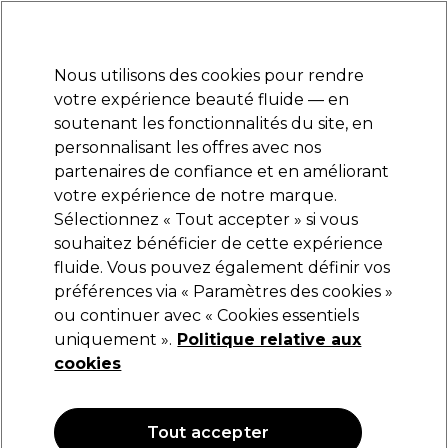
Prêt(e) à t’inscrire pour
-15 %
? Rejoins
Pro-Duo Prestige
et utilise
RET15
sur ton
premier ac
hat.
*Cond. s’appl.
Nous utilisons des cookies pour rendre
Se connecter
votre expérience beauté fluide — en
soutenant les fonctionnalités du site, en
Marques
Bons plans
Coiffure
Electro et Matériel
Equipem
personnalisant les offres avec nos
Livraison et délais
partenaires de confiance et en améliorant
lire la suite
votre expérience de notre marque.
Sélectionnez « Tout accepter » si vous
Wella Professionals
souhaitez bénéficier de cette expérience
fluide. Vous pouvez également définir vos
Wella Professionals EIMI Grip Cream Crème
de Modelage 75ml
préférences via « Paramètres des cookies »
ou continuer avec « Cookies essentiels
(
2
)
uniquement ».
Politique relative aux
17,25 €
20,30 €
cookies
27.07 € pour 100ml
OFFRE
OFFRE EN LIGNE
Tout accepter