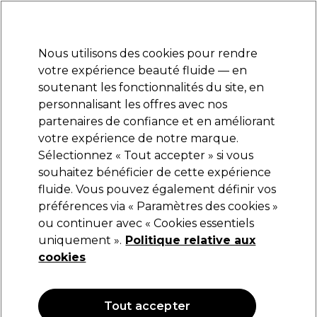
Prêt(e) à t’inscrire pour
-15 %
? Rejoins
Pro-Duo Prestige
et utilise
RET15
sur ton
premier ac
hat.
*Cond. s’appl.
Nous utilisons des cookies pour rendre
Se connecter
votre expérience beauté fluide — en
soutenant les fonctionnalités du site, en
Marques
Bons plans
Coiffure
Electro et Matériel
Equipem
personnalisant les offres avec nos
Livraison et délais
partenaires de confiance et en améliorant
lire la suite
votre expérience de notre marque.
Sélectionnez « Tout accepter » si vous
Kemon
souhaitez bénéficier de cette expérience
fluide. Vous pouvez également définir vos
Kemon Care Huile Beauté 100ml
préférences via « Paramètres des cookies »
(
0
)
ou continuer avec « Cookies essentiels
23,80 €
uniquement ».
28,00 €
Politique relative aux
28.00 € pour 100ml
cookies
OFFRE
OFFRE EN LIGNE
Tout accepter