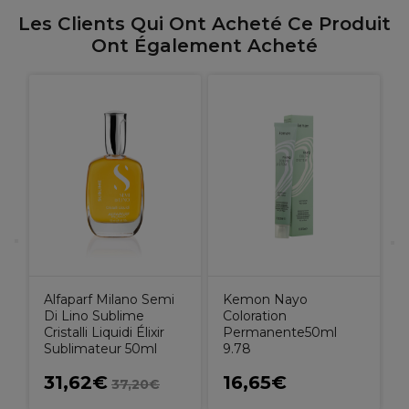
Les Clients Qui Ont Acheté Ce Produit
Ont Également Acheté
s
S
Alfaparf Milano Semi
Kemon Nayo
Di Lino Sublime
Coloration
Cristalli Liquidi Élixir
Permanente50ml
Sublimateur 50ml
9.78
31,62€
16,65€
37,20€