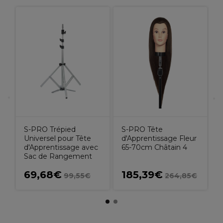
d
e
M
C
S-PRO Trépied
S-PRO Tête
Universel pour Tête
d'Apprentissage Fleur
d'Apprentissage avec
65-70cm Châtain 4
Sac de Rangement
69,68€
185,39€
99,55€
264,85€