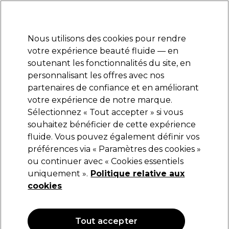
Prêt(e) à t’inscrire pour
-15 %
? Rejoins
Pro-Duo Prestige
et utilise
RET15
sur ton
premier ac
hat.
*Cond. s’appl.
Nous utilisons des cookies pour rendre
Se connecter
votre expérience beauté fluide — en
soutenant les fonctionnalités du site, en
Marques
Bons plans
Coiffure
Electro et Matériel
Equipem
personnalisant les offres avec nos
Livraison et délais
partenaires de confiance et en améliorant
lire la suite
votre expérience de notre marque.
Sélectionnez « Tout accepter » si vous
S-PRO
souhaitez bénéficier de cette expérience
fluide. Vous pouvez également définir vos
S-PRO Tête d'Apprentissage Zara 25-30 cm
Marron 3
préférences via « Paramètres des cookies »
ou continuer avec « Cookies essentiels
(
0
)
uniquement ».
Politique relative aux
113,50 €
162,15 €
cookies
OFFRE
Tout accepter