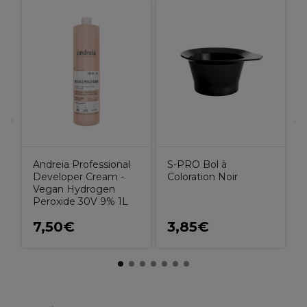
L
S
Andreia Professional
S-PRO Bol à
Developer Cream -
Coloration Noir
Vegan Hydrogen
Peroxide 30V 9% 1L
7,50€
3,85€