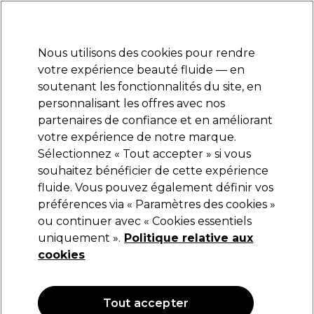
Prêt(e) à t’inscrire pour
-15 %
? Rejoins
Pro-Duo Prestige
et utilise
RET15
sur ton
premier ac
hat.
*Cond. s’appl.
Nous utilisons des cookies pour rendre
Se connecter
votre expérience beauté fluide — en
soutenant les fonctionnalités du site, en
Marques
Bons plans
Coiffure
Electro et Matériel
Equipem
personnalisant les offres avec nos
Livraison et délais
partenaires de confiance et en améliorant
lire la suite
votre expérience de notre marque.
Sélectionnez « Tout accepter » si vous
S-PRO
souhaitez bénéficier de cette expérience
fluide. Vous pouvez également définir vos
S-PRO Kit d'Accessoires à Coloration
préférences via « Paramètres des cookies »
(
10
)
ou continuer avec « Cookies essentiels
6,15 €
uniquement ».
Politique relative aux
cookies
OFFRE
Tout accepter