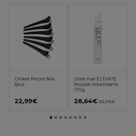
S
2
Cricket Pinces Noir
Unite Hair ELEVATE
6pcs
Mousse Volumisante
170g
22,99€
28,64€
33,70€