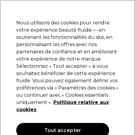
Prêt(e) à t’inscrire pour
-15 %
? Rejoins
Pro-Duo Prestige
et utilise
RET15
sur ton
premier ac
hat.
*Cond. s’appl.
Nous utilisons des cookies pour rendre
Se connecter
votre expérience beauté fluide — en
soutenant les fonctionnalités du site, en
Marques
Bons plans
Coiffure
Electro et Matériel
Equipem
personnalisant les offres avec nos
Livraison et délais
partenaires de confiance et en améliorant
lire la suite
votre expérience de notre marque.
Sélectionnez « Tout accepter » si vous
Sibel
souhaitez bénéficier de cette expérience
fluide. Vous pouvez également définir vos
Sibel Best Grips Métal Ondulé Mat 50mm
250pcs. Noir
préférences via « Paramètres des cookies »
ou continuer avec « Cookies essentiels
(
0
)
uniquement ».
Politique relative aux
15,79 €
cookies
OFFRE
Tout accepter