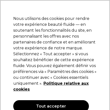
Prêt(e) à t’inscrire pour
-15 %
? Rejoins
Pro-Duo Prestige
et utilise
RET15
sur ton
premier ac
hat.
*Cond. s’appl.
Nous utilisons des cookies pour rendre
Se connecter
votre expérience beauté fluide — en
soutenant les fonctionnalités du site, en
Marques
Bons plans
Coiffure
Electro et Matériel
Equipem
personnalisant les offres avec nos
Livraison et délais
partenaires de confiance et en améliorant
lire la suite
votre expérience de notre marque.
Sélectionnez « Tout accepter » si vous
Sibel
souhaitez bénéficier de cette expérience
fluide. Vous pouvez également définir vos
Sibel Best Grips Métal Droit Mat 50mm
250pcs Or
préférences via « Paramètres des cookies »
ou continuer avec « Cookies essentiels
(
0
)
uniquement ».
Politique relative aux
15,79 €
cookies
OFFRE
Tout accepter