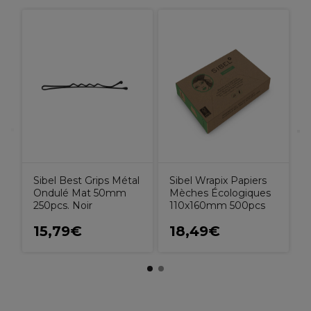
S
Sibel Best Grips Métal
Sibel Wrapix Papiers
Ondulé Mat 50mm
Mèches Écologiques
250pcs. Noir
110x160mm 500pcs
15,79€
18,49€