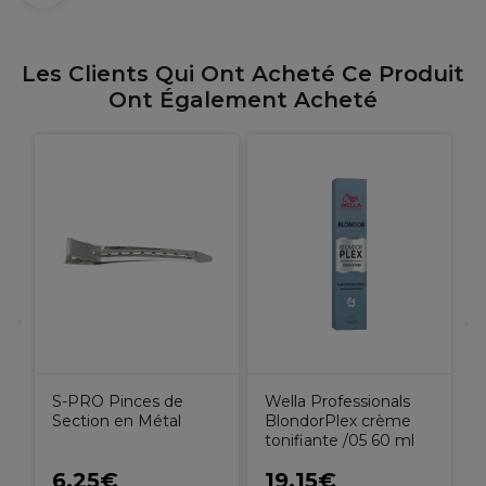
Les Clients Qui Ont Acheté Ce Produit
Ont Également Acheté
S
P
S-PRO Pinces de
Wella Professionals
Section en Métal
BlondorPlex crème
tonifiante /05 60 ml
6,25€
19,15€