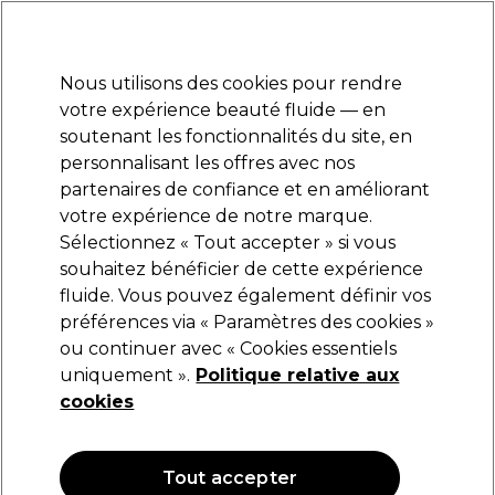
Prêt(e) à t’inscrire pour
-15 %
? Rejoins
Pro-Duo Prestige
et utilise
RET15
sur ton
premier ac
hat.
*Cond. s’appl.
Nous utilisons des cookies pour rendre
Se connecter
votre expérience beauté fluide — en
soutenant les fonctionnalités du site, en
Marques
Bons plans
Coiffure
Electro et Matériel
Equipem
personnalisant les offres avec nos
Livraison et délais
partenaires de confiance et en améliorant
lire la suite
votre expérience de notre marque.
Sélectionnez « Tout accepter » si vous
Sibel
souhaitez bénéficier de cette expérience
fluide. Vous pouvez également définir vos
Sibel Vaporisateur en PVC Ball 300ml Fumée
préférences via « Paramètres des cookies »
(
2
)
ou continuer avec « Cookies essentiels
5,49 €
uniquement ».
Politique relative aux
1.83 € pour 100ml
cookies
OFFRE
Tout accepter