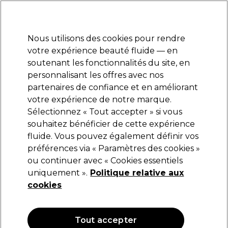
Prêt(e) à t’inscrire pour
-15 %
? Rejoins
Pro-Duo Prestige
et utilise
RET15
sur ton
premier ac
hat.
*Cond. s’appl.
Nous utilisons des cookies pour rendre
Se connecter
votre expérience beauté fluide — en
soutenant les fonctionnalités du site, en
Marques
Bons plans
Coiffure
Electro et Matériel
Equipem
personnalisant les offres avec nos
Livraison et délais
partenaires de confiance et en améliorant
lire la suite
votre expérience de notre marque.
Sélectionnez « Tout accepter » si vous
Sibel
souhaitez bénéficier de cette expérience
fluide. Vous pouvez également définir vos
Sibel Bonnets Mèches Jetables x50
préférences via « Paramètres des cookies »
(
1
)
ou continuer avec « Cookies essentiels
7,59 €
uniquement ».
Politique relative aux
cookies
OFFRE
Tout accepter