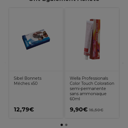
T
Sibel Bonnets
Wella Professionals
Méches x50
Color Touch Coloration
semi-permanente
sans ammoniaque
60ml
12,79€
9,90€
16,50€