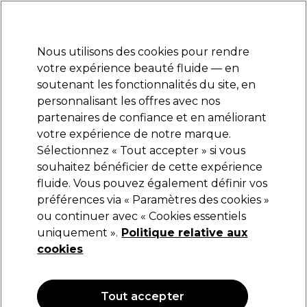
Prêt(e) à t’inscrire pour
-15 %
? Rejoins
Pro-Duo Prestige
et utilise
RET15
sur ton
premier ac
hat.
*Cond. s’appl.
Nous utilisons des cookies pour rendre
Se connecter
votre expérience beauté fluide — en
soutenant les fonctionnalités du site, en
Marques
Bons plans
Coiffure
Electro et Matériel
Equipem
personnalisant les offres avec nos
Livraison et délais
partenaires de confiance et en améliorant
lire la suite
votre expérience de notre marque.
Sélectionnez « Tout accepter » si vous
souhaitez bénéficier de cette expérience
Vitality's Crème de coloration Zero 60ml
fluide. Vous pouvez également définir vos
(
0
)
préférences via « Paramètres des cookies »
Non applicable
ou continuer avec « Cookies essentiels
uniquement ».
Politique relative aux
cookies
Tout accepter