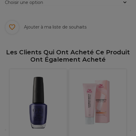
Choisir une option
Ajouter à ma liste de souhaits
Les Clients Qui Ont Acheté Ce Produit
Ont Également Acheté
g
B
C
0