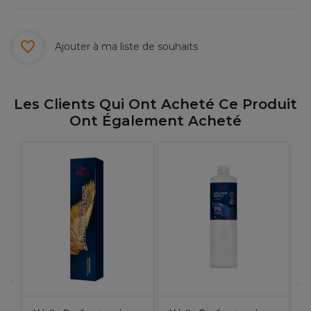
Ajouter à ma liste de souhaits
Les Clients Qui Ont Acheté Ce Produit
Ont Également Acheté
L
P
M