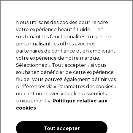
Prêt(e) à t’inscrire pour
-15 %
? Rejoins
Pro-Duo Prestige
et utilise
RET15
sur ton
premier ac
hat.
*Cond. s’appl.
Nous utilisons des cookies pour rendre
Se connecter
votre expérience beauté fluide — en
soutenant les fonctionnalités du site, en
Marques
Bons plans
Coiffure
Electro et Matériel
Equipem
personnalisant les offres avec nos
Livraison et délais
partenaires de confiance et en améliorant
lire la suite
votre expérience de notre marque.
Sélectionnez « Tout accepter » si vous
Wella Professionals
souhaitez bénéficier de cette expérience
fluide. Vous pouvez également définir vos
Wella Professionals Welloxon Perfect Oxydant
Crème 6,0 % 500 ml
préférences via « Paramètres des cookies »
ou continuer avec « Cookies essentiels
(
5
)
uniquement ».
Politique relative aux
9,20 €
cookies
1.84 € pour 100ml
OFFRE
Tout accepter